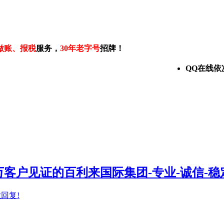
做账、报税
服务，
30年老字号
招牌！
QQ在线依
客户见证的百利来国际集团-专业-诚信-稳
业回复!