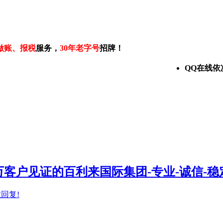
做账、报税
服务，
30年老字号
招牌！
QQ在线依
客户见证的百利来国际集团-专业-诚信-稳
业回复!